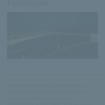
Fotostrecke
Foto: Torsten Schmeling
F
Fertigstellung
Cookies sind Dateien mit Informationen, die
2022
es einem Webserver ermöglichen, einen
Anwender wiederzuerkennen und
Einstellungen zu speichern. Technische und