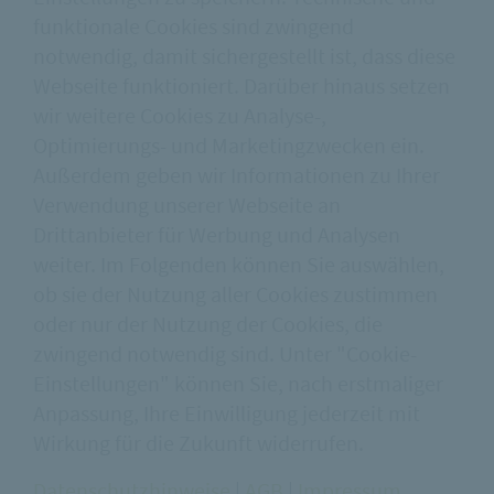
funktionale Cookies sind zwingend
notwendig, damit sichergestellt ist, dass diese
Inhalte von Google anzeigen
Webseite funktioniert. Darüber hinaus setzen
wir weitere Cookies zu Analyse-,
Optimierungs- und Marketingzwecken ein.
Außerdem geben wir Informationen zu Ihrer
Verwendung unserer Webseite an
Drittanbieter für Werbung und Analysen
weiter. Im Folgenden können Sie auswählen,
ob sie der Nutzung aller Cookies zustimmen
ZURÜCK
oder nur der Nutzung der Cookies, die
zwingend notwendig sind. Unter "Cookie-
Einstellungen" können Sie, nach erstmaliger
bauforumstahl e.V.
Impressum
Anpassung, Ihre Einwilligung jederzeit mit
Sohnstraße 65
AGB
Wirkung für die Zukunft widerrufen.
40237 Düsseldorf
Datenschutz
Shop
Datenschutzhinweise
|
AGB
|
Impressum