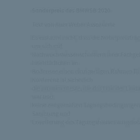
Sonderpreis des BMWSB 2020
Text von Auer Weber Assoziierte
Es erstaunt nicht, dass die Nobelpreist
um sich mit
Nachwuchswissenschaftlern ihrer Fachgeb
Inselstädtchen im
Bodensee einen einzigartigen Rahmen für
Konferenz ist sicherlich
die prominenteste, die das Flair der Lind
war und
keine zeitgemäßen Tagungsbedingungen 
Sanierung und
Erweiterung des Tagungshauses ausgelobt