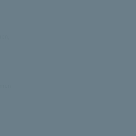
men,
ommen