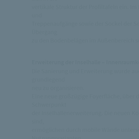
vertikale Struktur der Profiltafeln ein.
und
Treppenaufgänge sowie der Sockel der See
Übergang
zu den Bodenbelägen im Außenbereich so
Erweiterung der Inselhalle – Innenraum
Die Sanierung und Erweiterung wurde auc
grundlegend
neu zu organisieren.
Eine neue großzügige Foyerfläche, über
Schwerpunkt
der Inselhallenerweiterung. Die neuen K
sind,
ermöglichen durch mobile Wände untersc
Nutzungsvarianten.