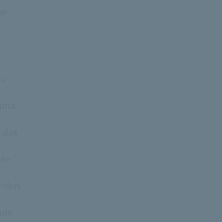
ne
ur
rama
 das
wie
erden.
ade