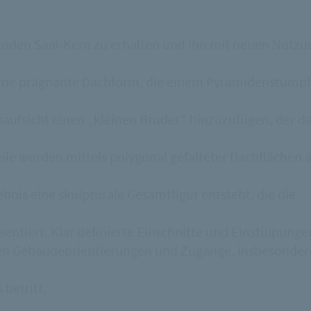
nden Saal-Kern zu erhalten und ihn mit neuen Nutz
seine prägnante Dachform, die einem Pyramidenstumpf
aufsicht einen „kleinen Bruder“ hinzuzufügen, der d
le wurden mittels polygonal gefalteter Dachflächen 
nis eine skulpturale Gesamtfigur entsteht, die die
sentiert. Klar definierte Einschnitte und Einstülpunge
en Gebäudeorientierungen und Zugänge, insbesonder
betritt.