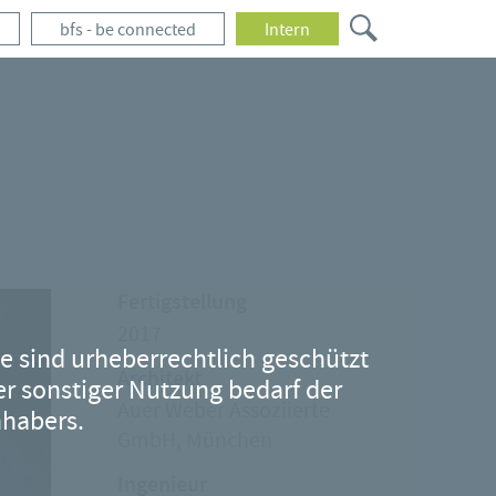
bfs - be connected
Intern
Fertigstellung
2017
te sind urheberrechtlich geschützt
Architekt
der sonstiger Nutzung bedarf der
Auer Weber Assoziierte
nhabers.
GmbH, München
Ingenieur