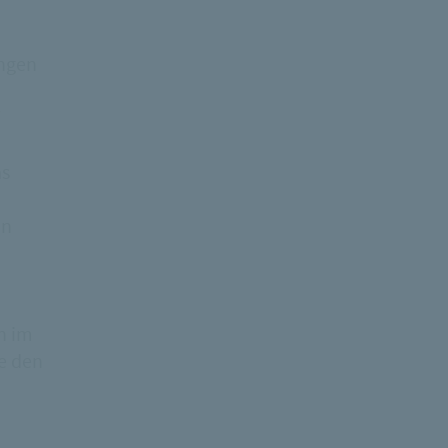
ungen
as
an
n im
e den