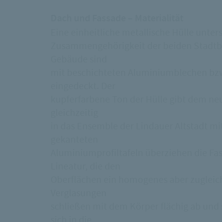
Dach und Fassade – Materialität
Eine einheitliche metallische Hülle unter
Zusammengehörigkeit der beiden Stadtbau
Gebäude sind
mit beschichteten Aluminiumblechen bzw.
eingedeckt. Der
kupferfarbene Ton der Hülle gibt dem ne
gleichzeitig
in das Ensemble der Lindauer Altstadt mi
gekanteten
Aluminiumprofiltafeln überziehen die F
Lineatur, die den
Oberflächen ein homogenes aber zugleich 
Verglasungen
schließen mit dem Körper flächig ab und 
sich in die