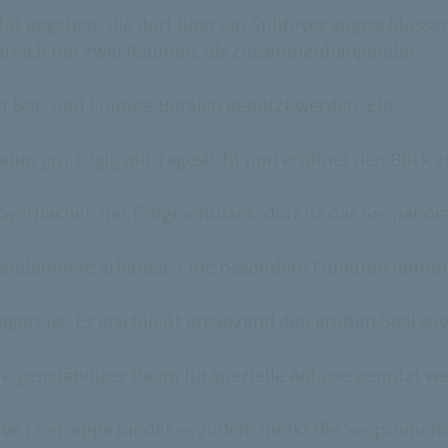
ität gegeben: die dort über ein Subfoyer angeschlosse
bereich mit zwei Räumen, als zusammenhängender
ger Bar- und Lounge-Bereich genutzt werden. Ein
raum gro.zügig mit Tageslicht und eröffnet den Blick z
Foyerflächen des Erdgeschosses: dort ist das Seepano
Gebäudeinnere erlebbar. Eine besondere Funktion nimmt
gert ist. Es erschließt ergänzend den großen Saal so
 eigenständiger Raum für spezielle Anlässe genutzt w
ive Freitreppe bindet es zudem direkt die Seepromen