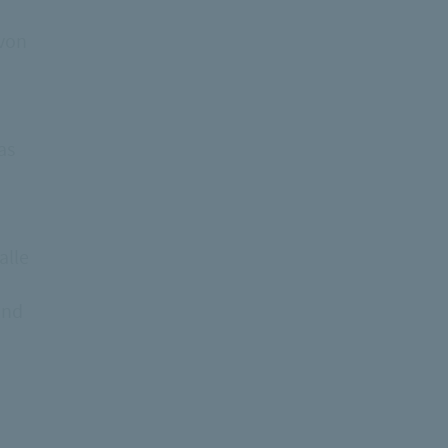
 von
as
alle
und