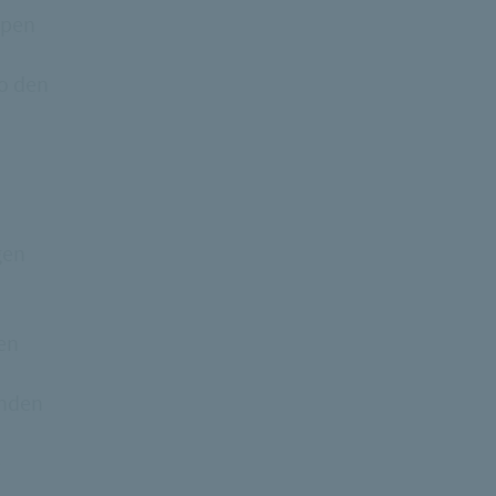
mpen
so den
gen
den
unden
e