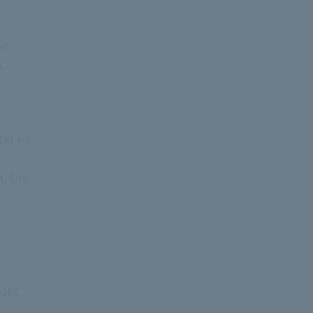
ie
r
et es
. Die
ndet