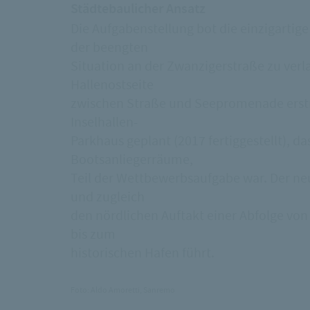
Städtebaulicher Ansatz
Die Aufgabenstellung bot die einzigartig
der beengten
Situation an der Zwanzigerstraße zu verla
Hallenostseite
zwischen Straße und Seepromenade erstre
Inselhallen-
Parkhaus geplant (2017 fertiggestellt), d
Bootsanliegerräume,
Teil der Wettbewerbsaufgabe war. Der neu
und zugleich
den nördlichen Auftakt einer Abfolge von 
bis zum
historischen Hafen führt.
Foto: Aldo Amoretti, Sanremo