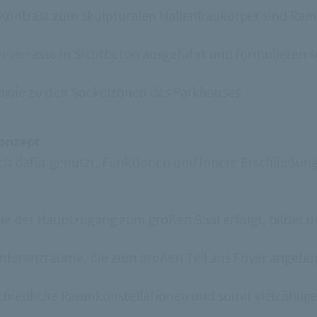
 Im Kontrast zum skulpturalen Hallenbaukörper sind Ra
terrasse in Sichtbeton ausgeführt und formulieren 
wie zu den Sockelzonen des Parkhauses.
konzept
h dafür genutzt, Funktionen und innere Erschließun
 die der Hauptzugang zum großen Saal erfolgt, bildet 
onferenzräume, die zum großen Teil ans Foyer angeb
hiedliche Raumkonstellationen und somit vielzählig