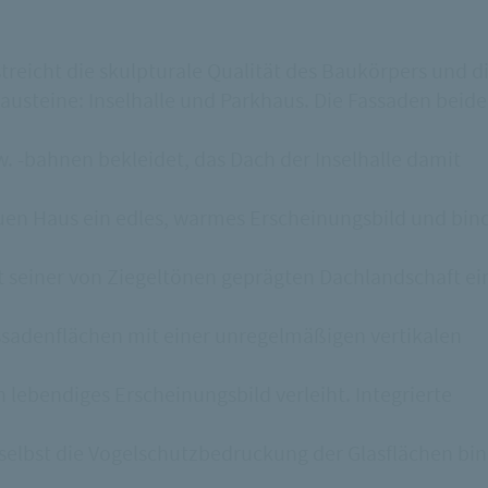
streicht die skulpturale Qualität des Baukörpers und d
steine: Inselhalle und Parkhaus. Die Fassaden beide
 -bahnen bekleidet, das Dach der Inselhalle damit
uen Haus ein edles, warmes Erscheinungsbild und bind
t seiner von Ziegeltönen geprägten Dachlandschaft ein
assadenflächen mit einer unregelmäßigen vertikalen
lebendiges Erscheinungsbild verleiht. Integrierte
selbst die Vogelschutzbedruckung der Glasflächen bi