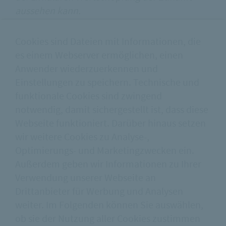
aussehen kann.
Cookies sind Dateien mit Informationen, die
Hochschule für Technik Stuttgart
es einem Webserver ermöglichen, einen
Anwender wiederzuerkennen und
Semesterarbeit
Einstellungen zu speichern. Technische und
Manh Hoan Dao
funktionale Cookies sind zwingend
notwendig, damit sichergestellt ist, dass diese
Leon Kleber
Webseite funktioniert. Darüber hinaus setzen
Lass Shamal
wir weitere Cookies zu Analyse-,
betreut durch
Optimierungs- und Marketingzwecken ein.
Prof. Sebastian Jehle
Außerdem geben wir Informationen zu Ihrer
Prof. Volkmar Bleicher
Verwendung unserer Webseite an
Dr.-Ing. Robert Brixner
Drittanbieter für Werbung und Analysen
weiter. Im Folgenden können Sie auswählen,
ob sie der Nutzung aller Cookies zustimmen
ZURÜCK