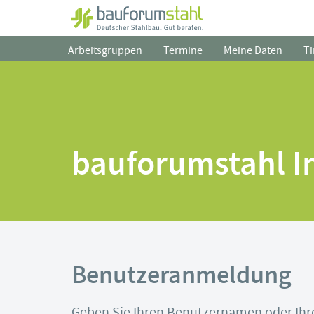
Zum
Arbeitsgruppen
Termine
Meine Daten
Ti
Hauptinhalt
springen
bauforumstahl I
Benutzeranmeldung
Geben Sie Ihren Benutzernamen oder Ihre