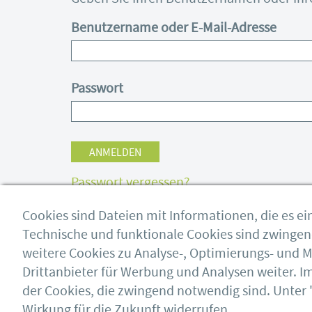
Benutzername oder E-Mail-Adresse
Passwort
Passwort vergessen?
Cookies sind Dateien mit Informationen, die es 
Technische und funktionale Cookies sind zwingend 
weitere Cookies zu Analyse-, Optimierungs- und
bauforumstahl e.V.
Impressum
Drittanbieter für Werbung und Analysen weiter. 
Sohnstraße 65
AGB
40237 Düsseldorf
der Cookies, die zwingend notwendig sind. Unter 
Datenschutz
Shop
Wirkung für die Zukunft widerrufen.