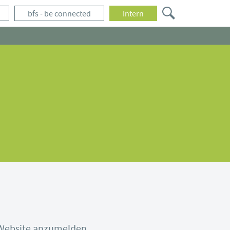
bfs - be connected
Intern
r Website anzumelden