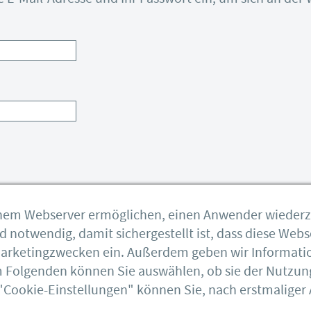
einem Webserver ermöglichen, einen Anwender wieder
notwendig, damit sichergestellt ist, dass diese Webse
 Marketingzwecken ein. Außerdem geben wir Informati
DSTV
Im Folgenden können Sie auswählen, ob sie der Nutzun
Feuerverzinken
"Cookie-Einstellungen" können Sie, nach erstmaliger A
DASt