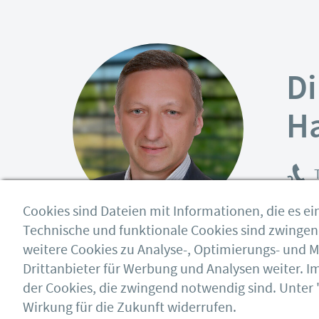
Di
Ha
T
Cookies sind Dateien mit Informationen, die es 
Technische und funktionale Cookies sind zwingend 
weitere Cookies zu Analyse-, Optimierungs- und
Drittanbieter für Werbung und Analysen weiter. 
bauforumstahl e.V.
der Cookies, die zwingend notwendig sind. Unter 
Impressum
Sohnstraße 65
AGB
Wirkung für die Zukunft widerrufen.
40237 Düsseldorf
Datenschutz