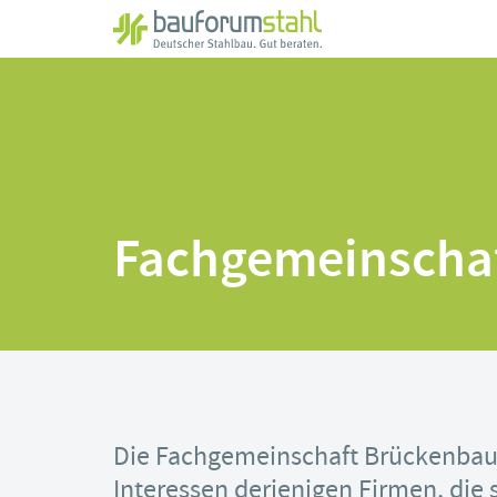
Zum
Hauptinhalt
springen
Fachgemeinscha
Die Fachgemeinschaft Brückenbau v
Interessen derjenigen Firmen, die 