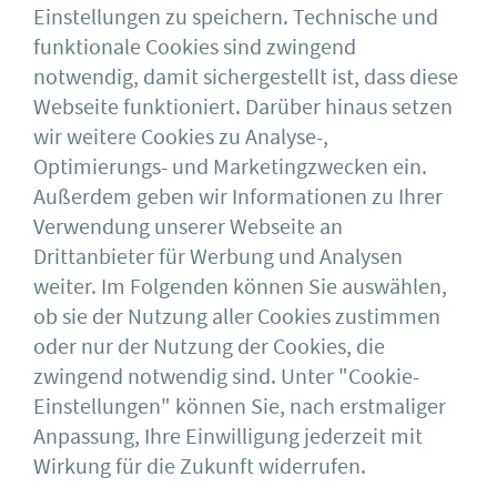
Einstellungen zu speichern. Technische und
funktionale Cookies sind zwingend
Mit der Nutzung dieses Formulars erkläre
notwendig, damit sichergestellt ist, dass diese
ich mich mit der Speicherung und
Webseite funktioniert. Darüber hinaus setzen
Verarbeitung meiner Daten einverstanden.
wir weitere Cookies zu Analyse-,
Nähere Infos in unserer
Optimierungs- und Marketingzwecken ein.
Datenschutzerklärung
*
Außerdem geben wir Informationen zu Ihrer
Verwendung unserer Webseite an
Mit * markierte Felder sind Pflichtfelder.
*
Drittanbieter für Werbung und Analysen
weiter. Im Folgenden können Sie auswählen,
ob sie der Nutzung aller Cookies zustimmen
oder nur der Nutzung der Cookies, die
zwingend notwendig sind. Unter "Cookie-
Einstellungen" können Sie, nach erstmaliger
bauforumstahl e.V.
Impressum
Anpassung, Ihre Einwilligung jederzeit mit
Sohnstraße 65
AGB
Wirkung für die Zukunft widerrufen.
40237 Düsseldorf
Datenschutz