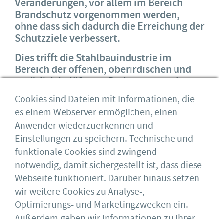
Veränderungen, vor allem im Bereich
Brandschutz vorgenommen werden,
ohne dass sich dadurch die Erreichung der
Schutzziele verbessert.
Dies trifft die Stahlbauindustrie im
Bereich der offenen, oberirdischen und
natürlich belüfteten Parkgaragen mit
voller Härte, da mit Inkrafttreten der
Cookies sind Dateien mit Informationen, die
Änderungen der M-GarStVO die heutige
es einem Webserver ermöglichen, einen
Bauweise nicht mehr ausgeführt werden
Anwender wiederzuerkennen und
kann und damit einige Unternehmen
sogar ihre Geschäftsgrundlage verlieren.
Einstellungen zu speichern. Technische und
funktionale Cookies sind zwingend
notwendig, damit sichergestellt ist, dass diese
Webseite funktioniert. Darüber hinaus setzen
wir weitere Cookies zu Analyse-,
Optimierungs- und Marketingzwecken ein.
Alle Fakten im Überblick
Außerdem geben wir Informationen zu Ihrer