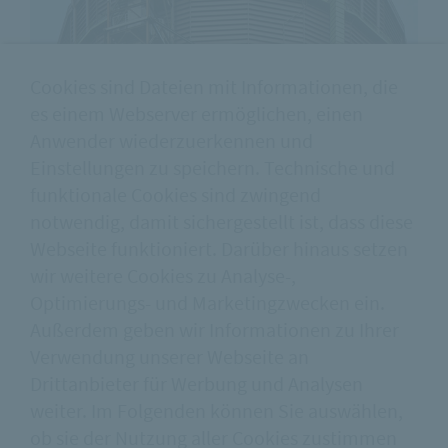
Foto: Stockhausen Fotodesign
Cookies sind Dateien mit Informationen, die
es einem Webserver ermöglichen, einen
Gasometer – Neue „alte“ Farbe für
Anwender wiederzuerkennen und
Industriedenkmal
Einstellungen zu speichern. Technische und
Der Gasometer Oberhausen ist mit einer Höhe
funktionale Cookies sind zwingend
von 117 Metern Europas höchste Ausstellungs-
notwendig, damit sichergestellt ist, dass diese
und Veranstaltungshalle. Nach Jahrzehnten
Webseite funktioniert. Darüber hinaus setzen
der Nutzung wurde der ehemalige
wir weitere Cookies zu Analyse-,
Gasspeicher nun…
Optimierungs- und Marketingzwecken ein.
Mehr lesen
Außerdem geben wir Informationen zu Ihrer
Verwendung unserer Webseite an
Drittanbieter für Werbung und Analysen
weiter. Im Folgenden können Sie auswählen,
ob sie der Nutzung aller Cookies zustimmen
WEITERE PROJEKTE